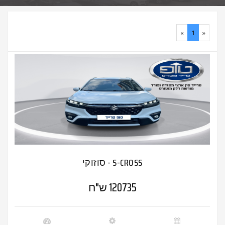
«
1
»
סוזוקי - S-CROSS
120735 ש"ח